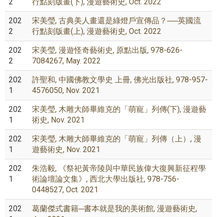
2
行點刻版畫(下), 漫遊藝術史, Oct. 2022
202
宋美瑩, 古典美人畫還是綠燈戶宣傳品？──英國流
2
行點刻版畫(上), 漫遊藝術史, Oct. 2022
202
宋美瑩, 漫遊怪奇藝術史, 原點出版, 978-626-
2
7084267, May. 2022
202
許聖和, 中國佛教文學史 上冊, 佛光出版社, 978-957-
1
4576050, Nov. 2021
202
宋美瑩, 木雕大師畢維克的「萌寵」列傳(下), 漫遊藝
1
術史, Nov. 2021
202
宋美瑩, 木雕大師畢維克的「萌寵」列傳（上）, 漫
1
遊藝術史, Nov. 2021
202
朱浩毅, 《祭祀黃帝陵與中華民族偉大復興新征程學
1
術論壇論文集》, 西北大學出版社, 978-756-
0448527, Oct. 2021
202
葛蘭傑式書籍─書本就是我的美術館, 漫遊藝術史,