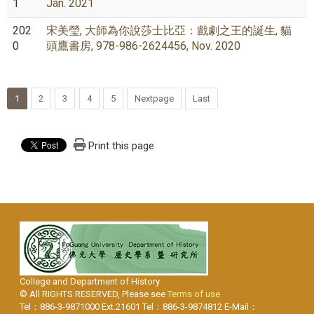
1
Jan. 2021
202
宋美瑩, 大師為你說莎士比亞：戲劇之王的誕生, 貓
0
頭鷹書房, 978-986-2624456, Nov. 2020
1
2
3
4
5
Nextpage
Last
Print this page
College and Department of History
© All RIGHTS RESERVED, Please see
Terms of use
Tel：886-3-9871000 Ext.21601 Tel：886-3-9874812 E-Mail：