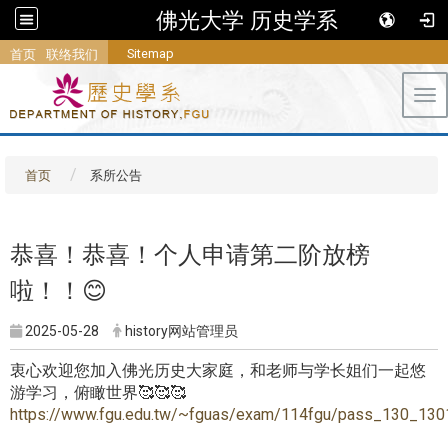
佛光大学 历史学系
Sitemap
首页
联络我们
Tog
首页
系所公告
恭喜！恭喜！个人申请第二阶放榜
啦！！😊
2025-05-28
history网站管理员
衷心欢迎您加入佛光历史大家庭，和老师与学长姐们一起悠
游学习，俯瞰世界🥰🥰🥰
https://www.fgu.edu.tw/~fguas/exam/114fgu/pass_130_130