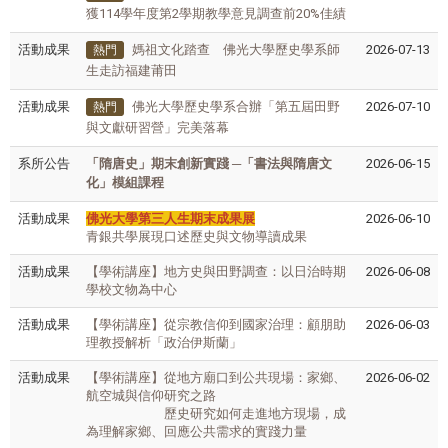
獲114學年度第2學期教學意見調查前20%佳績
活動成果
媽祖文化踏查 佛光大學歷史學系師
2026-07-13
熱門
生走訪福建莆田
活動成果
佛光大學歷史學系合辦
「
第五屆田野
2026-07-10
熱門
與文獻研習營
」
完美落幕
系所公告
「隋唐史」期末創新實踐 ─「書法與隋唐文
2026-06-15
化」模組課程
活動成果
佛光⼤學第三⼈⽣期末成果展
2026-06-10
青銀共學展現⼝述歷史與⽂物導讀成果
活動成果
【學術講座】地方史與田野調查：以日治時期
2026-06-08
學校文物為中心
活動成果
【學術講座】從宗教信仰到國家治理：顧朋助
2026-06-03
理教授解析「政治伊斯蘭」
活動成果
【學術講座】從地⽅廟⼝到公共現場：家鄉、
2026-06-02
航空城與信仰研究之路
歷史研究如何走進地⽅現場，成
為理解家鄉、回應公共需求的實踐⼒量