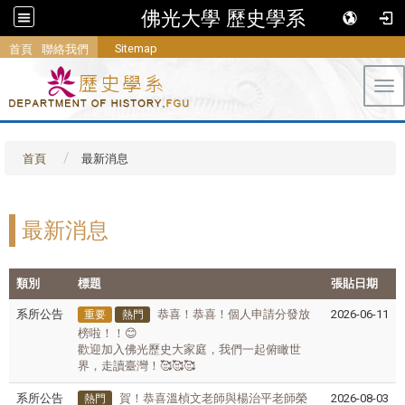
佛光大學 歷史學系
Sitemap
首頁
聯絡我們
Tog
首頁
最新消息
最新消息
類別
標題
張貼日期
系所公告
恭喜！恭喜！個人申請分發放
2026-06-11
重要
熱門
榜啦！！😊
歡迎加入佛光歷史大家庭，我們一起俯瞰世
界，走讀臺灣！🥰🥰🥰
系所公告
賀！恭喜溫楨文老師與楊治平老師榮
2026-08-03
熱門