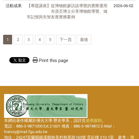
活動成果
【專題講座】從博物館參訪談導覽的實際運⽤
2026-06-02
岑丞丕博⼠分享博物館導覽、城
市記憶與失智友善實務案例
1
2
3
4
5
下一頁
最後
Print this page
本網站著作權屬於佛光大學 歷史學系，請詳見
使用規則
。
電話：886-3-9871000 Ext.21601 傳真：886-3-9874812 E-Mail：
history@mail.fgu.edu.tw
地址：26247宜蘭縣礁溪鄉林美村林尾路160號 雲起樓 310-1室 參考：
佛