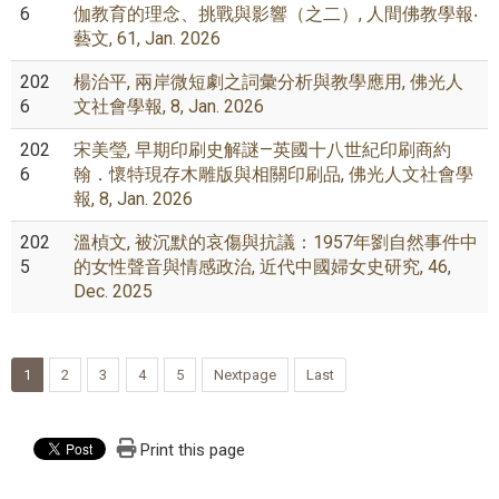
6
伽教育的理念、挑戰與影響（之二）, 人間佛教學報‧
藝文, 61, Jan. 2026
202
楊治平, 兩岸微短劇之詞彙分析與教學應用, 佛光人
6
文社會學報, 8, Jan. 2026
202
宋美瑩, 早期印刷史解謎—英國十八世紀印刷商約
6
翰．懷特現存木雕版與相關印刷品, 佛光人文社會學
報, 8, Jan. 2026
202
溫楨文, 被沉默的哀傷與抗議：1957年劉自然事件中
5
的女性聲音與情感政治, 近代中國婦女史研究, 46,
Dec. 2025
1
2
3
4
5
Nextpage
Last
Print this page