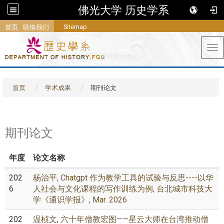
佛光大学 历史学系
Sitemap
首页
联络我们
Tog
首页
学术成果
期刊论文
期刊论文
年度
论文名称
202
杨治平, Chatgpt 作为教学工具的试验与反思----以华
6
人社会与文化课程的写作训练为例, 台北城市科技大
学《通识学报》, Mar. 2026
202
温桢文, 六十年僧教宏图——星云大师在台湾推动僧