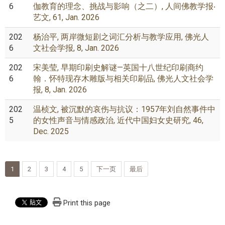
6
伽教育的理念、挑战与影响（之二）, 人间佛教学报‧
艺文, 61, Jan. 2026
202
杨治平, 两岸微短剧之词汇分析与教学应用, 佛光人
6
文社会学报, 8, Jan. 2026
202
宋美莹, 早期印刷史解谜—英国十八世纪印刷商约
6
翰．怀特现存木雕版与相关印刷品, 佛光人文社会学
报, 8, Jan. 2026
202
温桢文, 被沉默的哀伤与抗议：1957年刘自然事件中
5
的女性声音与情感政治, 近代中国妇女史研究, 46,
Dec. 2025
1
2
3
4
5
下一页
最后
Print this page