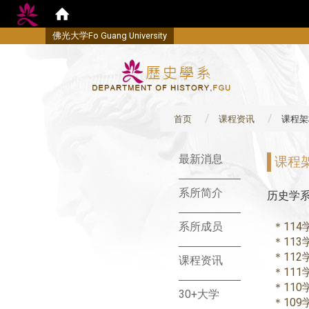
佛
光大学Fo Guang University
首页
课程资讯
课程架
:::
最新消息
课程
系所简介
历史学
＊11
系所成员
＊11
＊11
课程资讯
＊11
＊11
30+大学
＊10