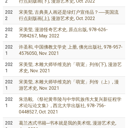
2
行点刻版画(下), 漫游艺术史, Oct. 2022
202
宋美莹, 古典美人画还是绿灯户宣传品？──英国流
2
行点刻版画(上), 漫游艺术史, Oct. 2022
202
宋美莹, 漫游怪奇艺术史, 原点出版, 978-626-
2
7084267, May. 2022
202
许圣和, 中国佛教文学史 上册, 佛光出版社, 978-957-
1
4576050, Nov. 2021
202
宋美莹, 木雕大师毕维克的「萌宠」列传(下), 漫游艺
1
术史, Nov. 2021
202
宋美莹, 木雕大师毕维克的「萌宠」列传（上）, 漫
1
游艺术史, Nov. 2021
202
朱浩毅, 《祭祀黄帝陵与中华民族伟大复兴新征程学
1
术论坛论文集》, 西北大学出版社, 978-756-
0448527, Oct. 2021
202
葛兰杰式书籍─书本就是我的美术馆, 漫游艺术史,