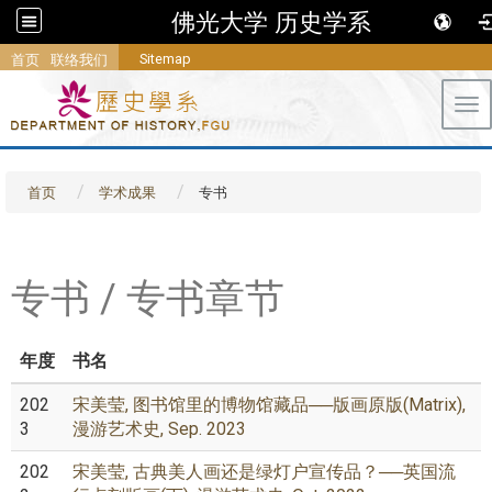
佛光大学 历史学系
Sitemap
首页
联络我们
Tog
首页
学术成果
专书
专书 / 专书章节
年度
书名
202
宋美莹, 图书馆里的博物馆藏品──版画原版(Matrix),
3
漫游艺术史, Sep. 2023
202
宋美莹, 古典美人画还是绿灯户宣传品？──英国流