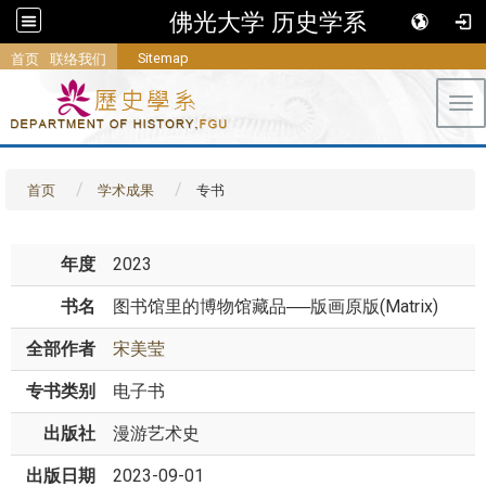
佛光大学 历史学系
Sitemap
首页
联络我们
Tog
首页
学术成果
专书
年度
2023
书名
图书馆里的博物馆藏品──版画原版(Matrix)
全部作者
宋美莹
专书类别
电子书
出版社
漫游艺术史
出版日期
2023-09-01