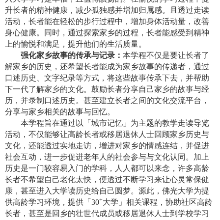
升长者的精神健康，减少孤独感并增加归属感。且透过走读
活动，长者能在轻松的步行过程中，增加身体活动量，改善
身心健康。同时，通过探索家乡的过程，长者能感受到精神
上的愉悦和满足，提升他们的生活质量。
强化家乡故事的传承与记录：
本学程不仅是要让长者了
解家乡的历史，还希望长者能成为家乡故事的传递者，通过
口述历史、文字纪录等方式，将这些故事传承下去，并帮助
下一代了解家乡的文化。鼓励长者分享自己家乡的故事与经
历，并录制口述历史。甚至建立长者之间的文化交流平台，
分享与家乡相关的故事与回忆。
本学程旨在通过以「城市记忆」为主题的教学走读导览
活动，不仅能够让高龄长者或移居退休人士回顾家乡历史与
文化，还能透过实地走访，增进对家乡的情感连结，并促进
社会互动，进一步促进老年人的社会参与与文化认同。加上
历史是一门较容易入门的学科，人人都可以来念，许多高龄
长者不希望自己老化太快，便透过不断学习来让心灵常保健
康
，甚至进入大学读历史给自己圆梦。源
此，
佛光大学为提
+
供高龄学习环境，提供
「
30
大学」
相关课程，协助社区高龄
长者，甚至是回乡的壮世代成员或移居退休人士到学校学习