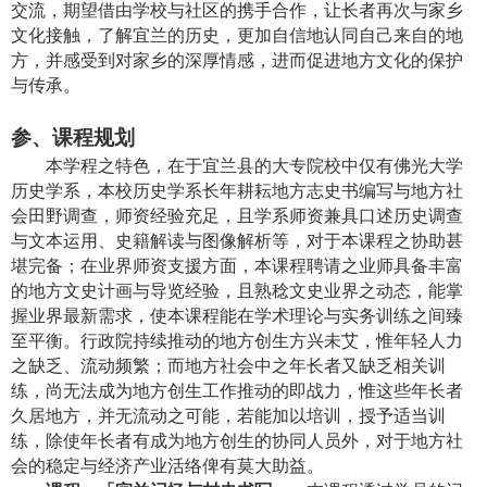
交流，期望借由学校与社区的携手合作，让长者再次与家乡
文化接触，了解宜兰的历史，更加自信地认同自己来自的地
方，并感受到对家乡的深厚情感，进而促进地方文化的保护
与传承。
参、
课程规划
本学程之特色，在于宜兰县的大专院校中仅有佛光大学
历史学系，本校历史学系长年耕耘地方志史书编写与地方社
会田野调查，师资经验充足，且学系师资兼具口述历史调查
与文本运用、史籍解读与图像解析等，对于本课程之协助甚
堪完备；在业界师资支援方面，本课程聘请之业师具备丰富
的地方文史计画与导览经验，且熟稔文史业界之动态，能掌
握业界最新需求，使本课程能在学术理论与实务训练之间臻
至平衡。行政院持续推动的地方创生方兴未艾，惟年轻人力
之缺乏、流动频繁；而地方社会中之年长者又缺乏相关训
练，尚无法成为地方创生工作推动的即战力，惟这些年长者
久居地方，并无流动之可能，若能加以培训，授予适当训
练，除使年长者有成为地方创生的协同人员外，对于地方社
会的稳定与经济产业活络俾有莫大助益。