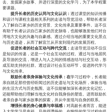
去、发掘家乡故事、并进行深度的文化学习，为了本学程重
要课题。
提升长者的历史认同与文化认识：
透过课堂的知识传播
和设计与课程主题相关系列的走读与导览活动，帮助长者深
入了解自己家乡的历史背景、文化传承及重要事件。这不仅
有助于长者认识自己家乡的历史脉络，也能够激发他们对台
湾地方文化的兴趣与自豪感。透过介绍当地的重要文化景点
与历史遗迹，从而了解宜兰从开发到现代的发展历程。
促进长者的社会互动与跨代交流：
走读导览活动不仅仅
是知识的传递，还是一个社会互动的过程。通过与当地居民
及导游的交流，增进人与人之间的情感连结与社交互动，形
成互助支持的社群。透过设计社会互动环节，促进跨代学习
与文化传承。
鼓励长者亲身体验与文化传承：在
学习过程中，长者能
亲自踏足那些曾经听闻过的历史遗址与文化场所，体验当地
的生活方式与历史氛围。这不仅能够加深长者的文化记忆，
还能帮助他们理解当地文化对自我身份的塑造。进而鼓励长
者亲自参与家乡故事的探索，并从中发现与自身的联系。
增强长者的身心健康与幸福感：
对高龄长者而言，能进
入大学学习是幸福，且值得讚扬的。在愉悦的学习过程中提