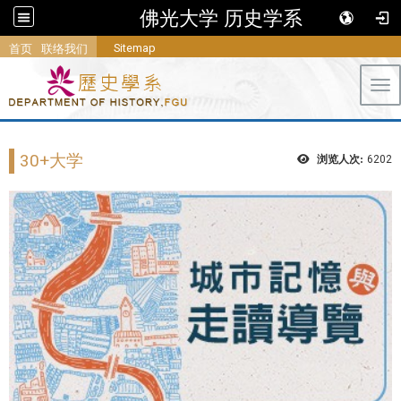
佛光大学 历史学系
Sitemap
首页
联络我们
Tog
30+大学
浏览人次:
6202