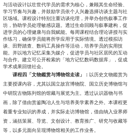
与活动设计以壮世代学员的需求为核心，兼顾其生命经验、
学习节奏与兴趣，并鼓励学员依个人兴趣选择访谈主题与社
区场域。课程设计特别注重访谈伦理，并举办创伤叙事工作
坊，协助学员处理敏感议题。透过生命回顾与叙事建构，促
进学员的心理健康与自我赋能。每周课程结合理论讲授与实
作练习，确保学员能将所学应用于实际情境。透过模拟访
谈、田野踏查、数码工具操作等活动，培养学员的实用技
能。并以地方记忆采集为媒介，促进学员与社区居民的互动
与合作。建立可公开检索的「地方记忆数码数据库」，促成
学术成果回馈社会。
课程四「文物鑑赏与博物馆走读」：
以历史文物鑑赏为
主要授课内容，尤其以国立故宫博物院、国立历史博物馆与
中研院古物陈列馆的馆藏与展览为主。透过认识器物与书
画，除了借由赏鉴陶冶人生与培养美学素养之外。本课程更
着重专业知识的养成，并实际走访博物馆，借由纳入业界师
资，涵括策展、导览、文创设计、教育推广、研究与收藏等
等，以多元面向呈现博物馆相关的工作业务。