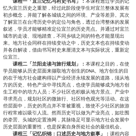
课程一「宜兰记忆与村史书写」：
本课程透过学员的记
忆为宜兰历史之重塑，经过此阶段使学生对宜兰整体发展有
初步概念，并能了解各城镇之间的环境、产业等差异。其次
了解宜兰在台湾历史中的定位与角色，透过台湾整体的发展
叙述，学员才能够精准定位宜兰的历史亮点。并通过对宜兰
城市的走读、现地踏查，不同乡镇之间的特色才能显现出
来。地方社会同样在持续变动之中，历史文本也在持续变动
并各自解读，借由书写村史来厘清文本与实际状况，重新定
位宜兰。
课程二「兰阳走读与旅行规划」：
本课程之目的，在使
学员能够从历史层面来撷取地方创生的
。地方创生的目
DNA
的在于地方社会建构得以产业经济永续发展的道路，须从地
方的历史、特色产业中寻找亮点，也使学员能够成为地方创
生工程中的培力人员；不少社区也积极从地方景点、产业中
寻求亮点，规划社区的微旅行、社区特色观光等活动。在这
些层面中，历史的亮点并不常被重视，致使不少社区的旅游
行程常难以吸引人流。然而历史可以做为产业亮点，如壮围
的牵罟、头城的定置渔网，其脉络足可显示地方社会发展中
历史层面的重要性，也是探索自身所处社会的最佳机会。
课程三「记忆织锦：口述历史与地方叙事」：
课程内容