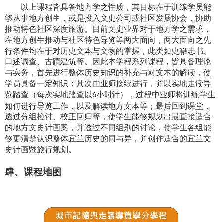
以上课程皆具备地方学之性质，其目标在于训练学员能
够从事地方创生，或是投入文史公司或社区发展协会，协助
推动特色社区深度旅游。目前文史业界对于地方学之需求，
在地方创生推动与社区特色导览等两大面向，两大面向之先
行条件均在于对历史文本与文物的掌握，此类如史籍志书、
口述调查、古蹟建筑等。因此本学程系列课程，皆具备理论
与实务，首先进行整体历史知识的补充与对文本的解读，使
学员具备一定知识；其次由业师接续进行，并以实地走读导
览踏查（每次实地踏查以
小时计），过程中业师将训练学生
6
如何进行导览工作，以及解读地方文本等；最后回到课堂，
透过分组检讨、校正回归等，使学生能够规划出最直接适合
的地方文史计画案，并透过不同组别的讨论，使学生各组能
够更清楚认识整体宜兰历史的同与异，并创作适合的宜兰文
史计画暨旅行规划。
肆、课程地图