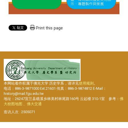
Print this page
本网站着作权属于佛光大学 历史学系，请详见
使用规则
。
电话：886-3-9871000 Ext.21601 传真：886-3-9874812 E-Mail：
history@mail.fgu.edu.tw
地址：26247宜兰县礁溪乡林美村林尾路160号 云起楼 310-1室 参考：
佛
大校图地图 、佛大交通
造访人次 : 2505071