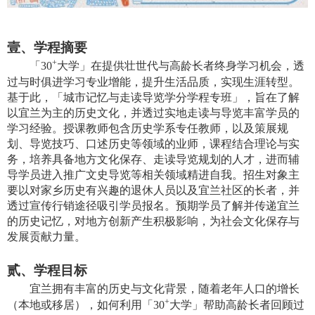
壹、学程摘要
+
「
30
大学」
在提供壮世代与高龄长者终身学习机会，透
过与时俱进学习专业增能，提升生活品质，实现生涯转型。
基于此，「城市记忆与走读导览学分学程专班」，旨在了解
以宜兰为主的历史文化，并透过实地走读与导览丰富学员的
学习经验。授课教师包含历史学系专任教师，以及策展规
划、导览技巧、口述历史等领域的业师，课程结合理论与实
务，培养具备地方文化保存、走读导览规划的人才，进而辅
导学员进入推广文史导览等相关领域精进自我。招生对象主
要以对家乡历史有兴趣的退休人员以及宜兰社区的长者，并
透过宣传行销途径吸引学员报名。预期学员了解并传递宜兰
的历史记忆，对地方创新产生积极影响，为社会文化保存与
发展贡献力量。
贰、
学程目标
宜兰拥有丰富的历史与文化背景，随着老年人口的增长
+
（本地或移居），如何利用
「
30
大学」
帮助高龄长者回顾过