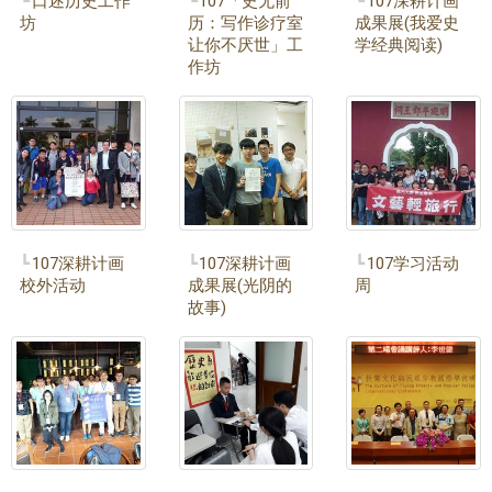
口述历史工作
107「史无前
107深耕计画
坊
历：写作诊疗室
成果展(我爱史
让你不厌世」工
学经典阅读)
作坊
107深耕计画
107深耕计画
107学习活动
校外活动
成果展(光阴的
周
故事)