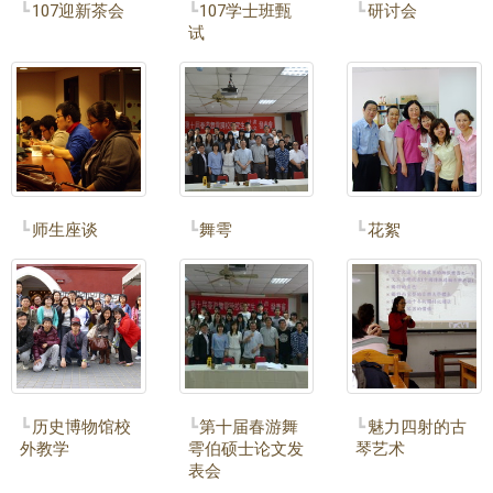
107迎新茶会
107学士班甄
研讨会
试
师生座谈
舞雩
花絮
历史博物馆校
第十届春游舞
魅力四射的古
外教学
雩伯硕士论文发
琴艺术
表会