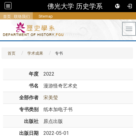
佛光大学 历史学系
Sitemap
首页
联络我们
Tog
首页
学术成果
专书
年度
2022
书名
漫游怪奇艺术史
全部作者
宋美莹
专书类别
纸本加电子书
出版社
原点出版
出版日期
2022-05-01