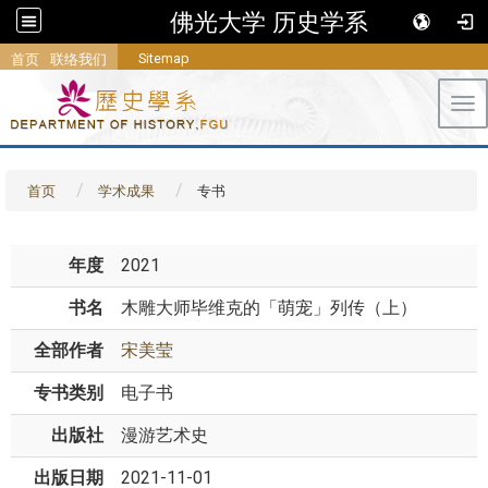
佛光大学 历史学系
Sitemap
首页
联络我们
Tog
首页
学术成果
专书
年度
2021
书名
木雕大师毕维克的「萌宠」列传（上）
全部作者
宋美莹
专书类别
电子书
出版社
漫游艺术史
出版日期
2021-11-01