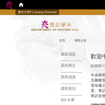
佛
光大學Fo Guang University
首頁
系所公告
:::
最新消息
歡迎
系所簡介
2023-1
中央研
系所成員
五圖書
室珍藏
課程資訊
貴。來
來訪並
30+大學