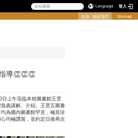
Language
登入
:::
Sitemap
首頁
聯絡我們
👏👏👏
0日上午蒞臨本校圖書館王雲
理負責講解、介紹。王雲五圖書
書均為國內圖書館罕見，極其珍
用心均極讚賞，並約定日後再次