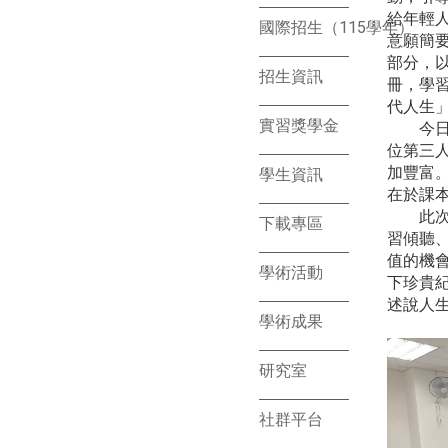
給年輕
國際招生（115學年）
意願簡
部分，
招生資訊
冊，學
代人生
實習獎學金
今日訪
位第三
加豐富
學生資訊
在於課
此次活
下載專區
習傾聽
值的機
學術活動
下珍貴
述說人
學術成果
研究室
社群平台