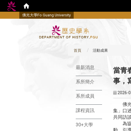
佛
光大學Fo Guang University
首頁
活動成果
:::
最新消息
當青
事，
系所簡介
2026-0
系所成員
佛光大學
課程資訊
集」口
共同訪
為協助
30+大學
動，引