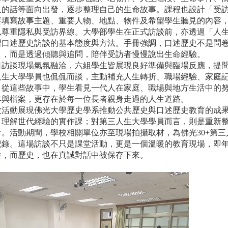
人的話等面向出發，逐步整理自己的生命故事。課程也設計「受
要填寫故事主題、重要人物、地點、物件及希望學生聽見的內容
以尊重隱私與受訪界線。大學部學生在正式訪談前，亦透過「人
習口述歷史訪談的基本態度與方法。手冊強調，口述歷史不是問
」，而是透過傾聽與追問，陪伴受訪者慢慢說出生命經驗。
談現場氣氛融洽，六組學生皆展現良好準備與臨場反應，提問
人生大學學員也侃侃而談，主動補充人生轉折、職場經驗、家庭
。從這些故事中，學生看見一代人在家庭、職場與地方生活中的
本與檔案，更存在於每一位長者親身走過的人生道路。
動展現佛光大學歷史學系推動公共歷史與口述歷史教育的成果
、理解世代經驗的實作課；對第三人生大學學員而言，則是重新
會。活動期間，學校相關單位亦至現場拍攝取材，為佛光30+第
紀錄。這場訪談不只是課堂活動，更是一個溫暖的教育現場，即
生，而歷史，也在真誠對話中被保存下來。