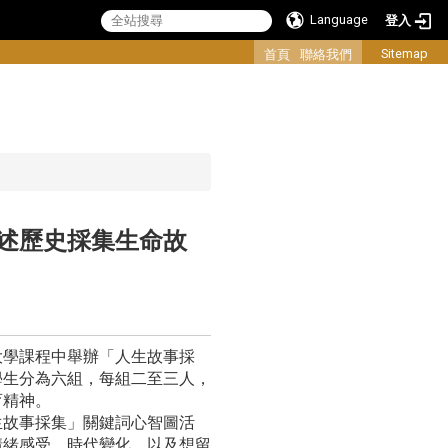
Language
登入
:::
Sitemap
首頁
聯絡我們
述歷史採集生命故
大學課程中舉辦「人生故事採
學生分為六組，每組二至三人，
育精神。
故事採集」關鍵詞心智圖活
情緒感受、時代變化，以及想留