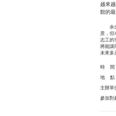
越來越
館的最
余念一
景，但
志工的
將能讓
未來多
時 間︰1
地 點
主辦單
參加對