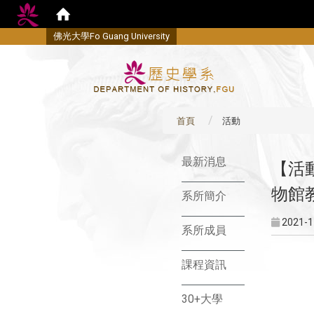
佛
光大學Fo Guang University
首頁
活動
:::
最新消息
【活
物館
系所簡介
2021-1
系所成員
課程資訊
30+大學