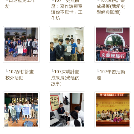
口述歷史工作
107「史無前
107深耕計畫
坊
歷：寫作診療室
成果展(我愛史
讓你不厭世」工
學經典閱讀)
作坊
107深耕計畫
107深耕計畫
107學習活動
校外活動
成果展(光陰的
週
故事)