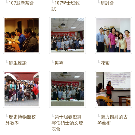
107迎新茶會
107學士班甄
研討會
試
師生座談
舞雩
花絮
歷史博物館校
第十屆春遊舞
魅力四射的古
外教學
雩伯碩士論文發
琴藝術
表會