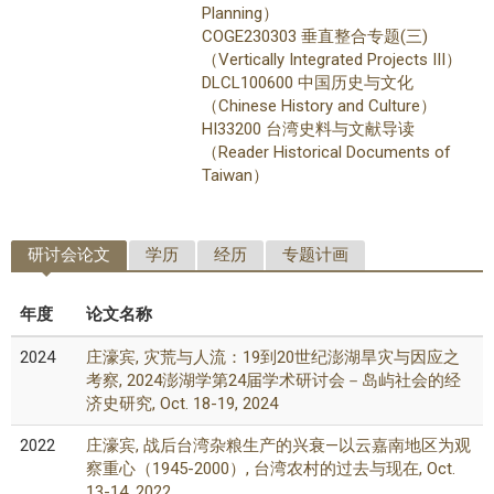
Planning）
COGE230303 垂直整合专题(三)
（Vertically Integrated Projects III）
DLCL100600 中国历史与文化
（Chinese History and Culture）
HI33200 台湾史料与文献导读
（Reader Historical Documents of
Taiwan）
研讨会论文
学历
经历
专题计画
年度
论文名称
2024
庄濠宾, 灾荒与人流：19到20世纪澎湖旱灾与因应之
考察, 2024澎湖学第24届学术研讨会－岛屿社会的经
济史研究, Oct. 18-19, 2024
2022
庄濠宾, 战后台湾杂粮生产的兴衰—以云嘉南地区为观
察重心（1945-2000）, 台湾农村的过去与现在, Oct.
13-14, 2022