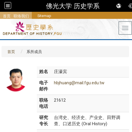
佛光大学 历史学系
Sitemap
首页
联络我们
Tog
首页
系所成员
姓名
庄濠宾
电子
hbjhuang@mail.fgu.edu.tw
邮件
联络
21612
电话
研究
台湾史、经济史、产业史、田野调
专长
查、口述历史 (Oral History)