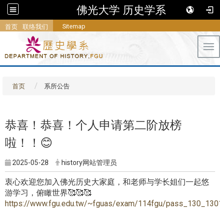
佛光大学 历史学系
Sitemap
首页
联络我们
Tog
首页
系所公告
恭喜！恭喜！个人申请第二阶放榜
啦！！😊
2025-05-28
history网站管理员
衷心欢迎您加入佛光历史大家庭，和老师与学长姐们一起悠
游学习，俯瞰世界🥰🥰🥰
https://www.fgu.edu.tw/~fguas/exam/114fgu/pass_130_130