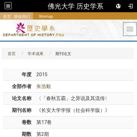
佛光大学 历史学系
Sitemap
首页
联络我们
Tog
首页
学术成果
期刊论文
年度
2015
全部作者
朱浩毅
论文名称
〈「春秋五霸」之异说及其流传〉
期刊名称
《长安大学学报（社会科学版）》
卷数
第17卷
期数
第2期