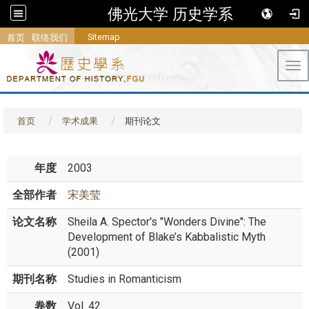
佛光大学 历史学系
Sitemap
首页
联络我们
Tog
首页
学术成果
期刊论文
年度
2003
全部作者
宋美莹
论文名称
Sheila A. Spector's "Wonders Divine": The
Development of Blake’s Kabbalistic Myth
(2001)
期刊名称
Studies in Romanticism
卷数
Vol. 42