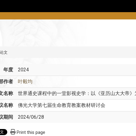
论文
年度
2024
部作者
叶毅均
文名称
世界通史课程中的一堂影视史学：以《亚历山大大帝》
议名称
佛光大学第七届生命教育教案教材研讨会
议期间
2024/06/28
Print this page