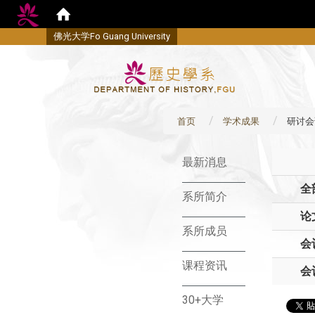
佛
光大学Fo Guang University
首页
学术成果
研讨会
:::
最新消息
全
系所简介
论
系所成员
会
课程资讯
会
30+大学