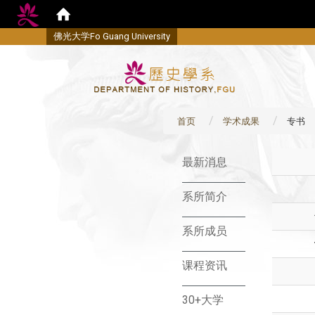
佛
光大学Fo Guang University
首页
学术成果
专书
:::
最新消息
系所简介
系所成员
课程资讯
30+大学