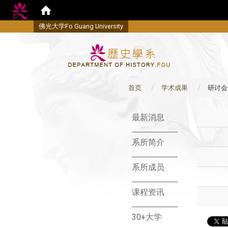
佛
光大学Fo Guang University
首页
学术成果
研讨会
:::
最新消息
系所简介
系所成员
课程资讯
30+大学