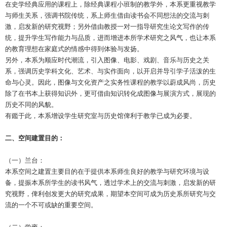
在史学经典应用的课程上，除经典课程小班制的教学外，本系更重视教学
与师生关系，强调书院传统，系上师生借由读书会不同想法的交流与刺
激，启发新的研究视野；另外借由教授一对一指导研究生论文写作的传
统，提升学生写作能力与品质，进而增进本所学术研究之风气，也让本系
的教育理想在家庭式的情感中得到体验与发扬。
另外，本系为顺应时代潮流，引入图像、电影、戏剧、音乐与历史之关
系，强调历史学科文化、艺术、与实作面向，以开启并导引学子活泼的生
命与心灵。因此，图像与文化资产之实务性课程的教学以蔚成风尚，历史
除了在书本上获得知识外，更可借由知识转化成图像与展演方式，展现的
历史不同的风貌。
有鑑于此，本系增设学生研究室与历史馆俾利于教学已成为必要。
二、空间建置目的：
（一）兰台：
本系空间之建置主要目的在于提供本系师生良好的教学与研究环境与设
备，提振本系所学生的读书风气，透过学术上的交流与刺激，启发新的研
究视野，俾利创发更大的研究成果，期望本空间可成为历史系所研究与交
流的一个不可或缺的重要空间。