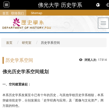
佛光大学 历史学系
Sitemap
首页
联络我们
Tog
首页
研究室
历史学系空间
历史学系空间
浏览人次:
17314
佛光历史学系空间规划
一、空间建置缘起：
本系历史学系发展至今已有十年的历史，与其他学校历史学系相较，本系
突破传统史学，分别发展出「史学经典与应用」及「图像与文化资产」两
方面的特色。