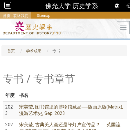
佛光大学 历史学系
Sitemap
首页
联络我们
Tog
首页
学术成果
专书
专书 / 专书章节
年度
书名
202
宋美莹, 图书馆里的博物馆藏品──版画原版(Matrix),
3
漫游艺术史, Sep. 2023
202
宋美莹, 古典美人画还是绿灯户宣传品？──英国流