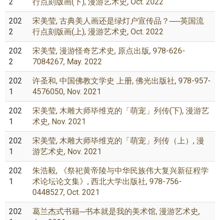
2
行点刻版画(下), 漫游艺术史, Oct. 2022
202
宋美莹, 古典美人画还是绿灯户宣传品？──英国流
2
行点刻版画(上), 漫游艺术史, Oct. 2022
202
宋美莹, 漫游怪奇艺术史, 原点出版, 978-626-
2
7084267, May. 2022
202
许圣和, 中国佛教文学史 上册, 佛光出版社, 978-957-
1
4576050, Nov. 2021
202
宋美莹, 木雕大师毕维克的「萌宠」列传(下), 漫游艺
1
术史, Nov. 2021
202
宋美莹, 木雕大师毕维克的「萌宠」列传（上）, 漫
1
游艺术史, Nov. 2021
202
朱浩毅, 《祭祀黄帝陵与中华民族伟大复兴新征程学
1
术论坛论文集》, 西北大学出版社, 978-756-
0448527, Oct. 2021
202
葛兰杰式书籍─书本就是我的美术馆, 漫游艺术史,